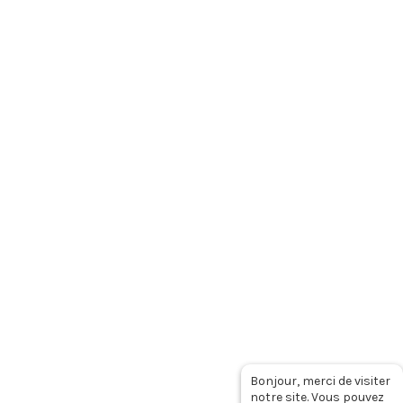
Formez-vous dès septembre avec VISIO
LEARNING
A LEADERGAME, nous préparons
activement la rentrée et
[…]
Facebook
Twitter
Linkedin
Youtube
Instagram
Qui sommes-nous ?
Où sommes-nous ?
Bonjour, merci de visiter
Collaborer avec nous
Mentions légales RGPD
notre site. Vous pouvez