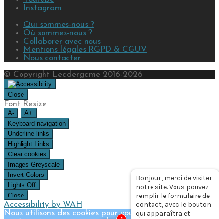
Instagram
Qui sommes-nous ?
Où sommes-nous ?
Collaborer avec nous
Mentions légales RGPD & CGUV
Nous contacter
© Copyright Leadergame 2016-2026
Close
Font Resize
A-
A+
Keyboard navigation
Underline links
Highlight Links
Clear cookies
Images Greyscale
Invert Colors
Bonjour, merci de visiter
Lights Off
notre site. Vous pouvez
Close
remplir le formulaire de
Accessibility by WAH
contact, avec le bouton
Nous utilisons des cookies pour vous garantir la meilleure
qui apparaîtra et
1