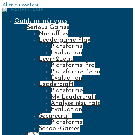
Aller au contenu
Outils numériques
Serious Games
Nos offres
Leadergame Play
Plateforme
Evaluation
Learn2Lead
Plateforme Pro
Plateforme Perso
Évaluation
Leadercraft
Plateforme
My Leadercraft
Analyse résultats
Évaluation
Securecraft
Plateforme
School-Games
FI3D