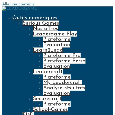
Aller au contenu
Outils numériques
Serious Games
Nos offres
Leadergame Play
Plateforme
Evaluation
Learn2Lead
Plateforme Pro
Plateforme Perso
Évaluation
Leadercraft
Plateforme
My Leadercraft
Analyse résultats
Évaluation
Securecraft
Plateforme
School-Games
FI3D