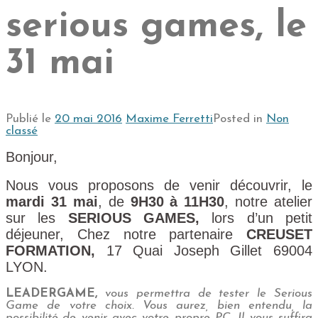
serious games, le
31 mai
Publié le
20 mai 2016
Maxime Ferretti
Posted in
Non
classé
Bonjour,
Nous vous proposons de venir découvrir, le
mardi 31 mai
, de
9H30 à 11H30
, notre atelier
sur les
SERIOUS GAMES,
lors d’un petit
déjeuner, Chez notre partenaire
CREUSET
FORMATION,
17 Quai Joseph Gillet 69004
LYON.
LEADERGAME,
vous permettra de tester le Serious
Game de votre choix. Vous aurez, bien entendu, la
possibilité de venir avec votre propre PC. Il vous suffira