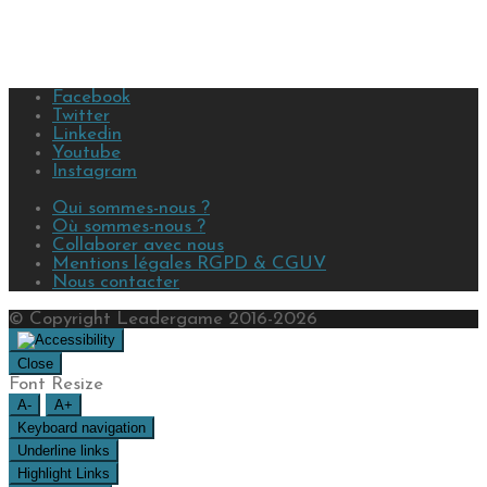
Facebook
Twitter
Linkedin
Youtube
Instagram
Qui sommes-nous ?
Où sommes-nous ?
Collaborer avec nous
Mentions légales RGPD & CGUV
Nous contacter
© Copyright Leadergame 2016-2026
Close
Font Resize
A-
A+
Keyboard navigation
Underline links
Highlight Links