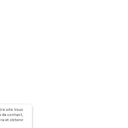
s RGPD & CGUV
Nous contacter
tre site. Vous
e de contact,
ra et obtenir