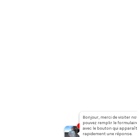
Facebook
Twitter
Linkedin
Youtube
Instagram
-nous ?
Collaborer avec nous
Mentions légale
Bonjour, merci de visiter no
pouvez remplir le formulair
1
avec le bouton qui apparaît
rapidement une réponse.