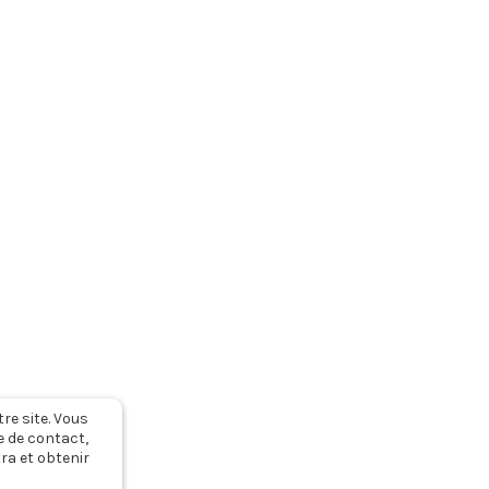
s RGPD & CGUV
Nous contacter
tre site. Vous
e de contact,
ra et obtenir