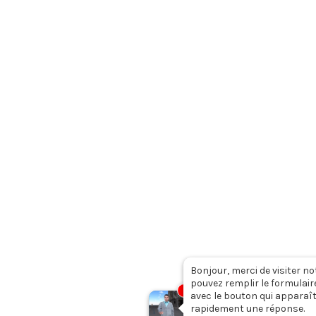
Facebook
Twitter
Linkedin
Youtube
Instagram
-nous ?
Collaborer avec nous
Mentions légale
Bonjour, merci de visiter no
pouvez remplir le formulair
1
avec le bouton qui apparaît
rapidement une réponse.